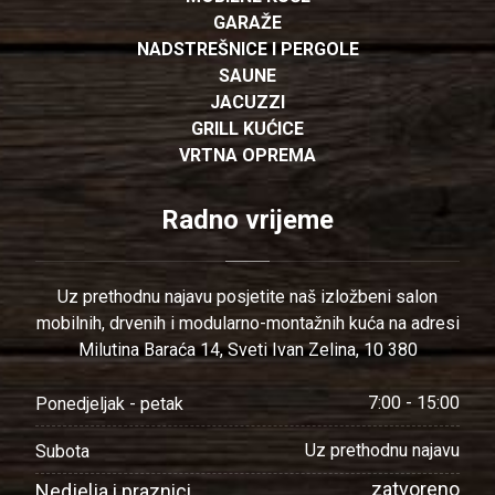
GARAŽE
NADSTREŠNICE I PERGOLE
SAUNE
JACUZZI
GRILL KUĆICE
VRTNA OPREMA
Radno vrijeme
Uz prethodnu najavu posjetite naš izložbeni salon
mobilnih, drvenih i modularno-montažnih kuća na adresi
Milutina Baraća 14, Sveti Ivan Zelina, 10 380
7:00 - 15:00
Ponedjeljak - petak
Uz prethodnu najavu
Subota
zatvoreno
Nedjelja i praznici