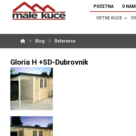
POČETNA
O NAM
VRTNE KUĆE
D
Blog
Reference
Gloria H +SD-Dubrovnik