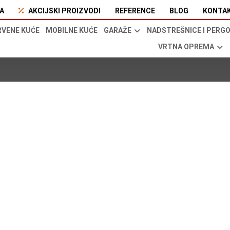
A
AKCIJSKI PROIZVODI
REFERENCE
BLOG
KONTA
RVENE KUĆE
MOBILNE KUĆE
GARAŽE
NADSTREŠNICE I PERG
VRTNA OPREMA