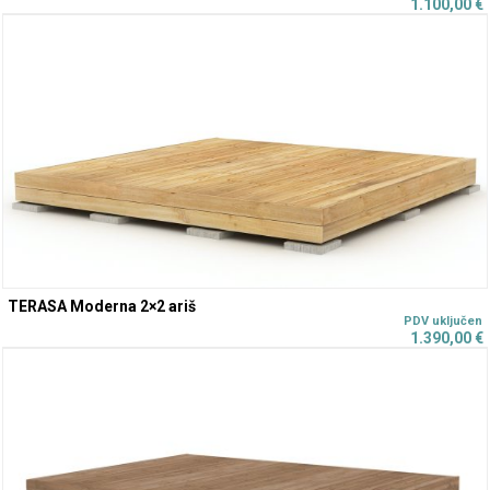
1.100,00
€
TERASA Moderna 2×2 ariš
1.390,00
€