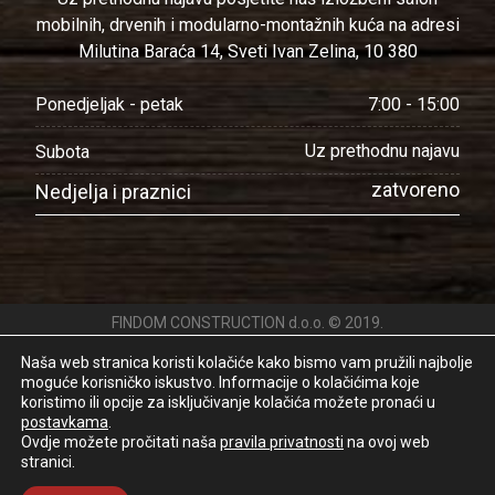
mobilnih, drvenih i modularno-montažnih kuća na adresi
Milutina Baraća 14, Sveti Ivan Zelina, 10 380
7:00 - 15:00
Ponedjeljak - petak
Uz prethodnu najavu
Subota
zatvoreno
Nedjelja i praznici
FINDOM CONSTRUCTION d.o.o. © 2019.
Pravila privatnosti
Naša web stranica koristi kolačiće kako bismo vam pružili najbolje
moguće korisničko iskustvo. Informacije o kolačićima koje
koristimo ili opcije za isključivanje kolačića možete pronaći u
postavkama
.
O nama
Ovdje možete pročitati naša
pravila privatnosti
na ovoj web
stranici.
Kontaktirajte nas