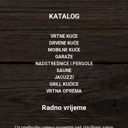
KATALOG
VRTNE KUĆE
DRVENE KUĆE
MOBILNE KUĆE
GARAŽE
NADSTREŠNICE I PERGOLE
SAUNE
JACUZZI
GRILL KUĆICE
VRTNA OPREMA
Radno vrijeme
Uz prethodnu najavu posjetite naš izložbeni salon