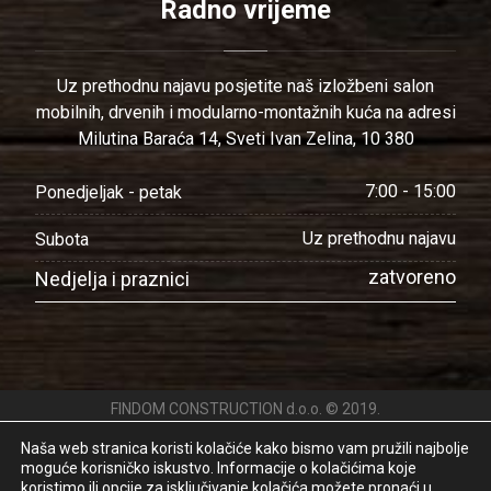
Radno vrijeme
Uz prethodnu najavu posjetite naš izložbeni salon
mobilnih, drvenih i modularno-montažnih kuća na adresi
Milutina Baraća 14, Sveti Ivan Zelina, 10 380
7:00 - 15:00
Ponedjeljak - petak
Uz prethodnu najavu
Subota
zatvoreno
Nedjelja i praznici
FINDOM CONSTRUCTION d.o.o. © 2019.
Pravila privatnosti
Naša web stranica koristi kolačiće kako bismo vam pružili najbolje
moguće korisničko iskustvo. Informacije o kolačićima koje
koristimo ili opcije za isključivanje kolačića možete pronaći u