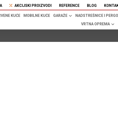
A
AKCIJSKI PROIZVODI
REFERENCE
BLOG
KONTA
RVENE KUĆE
MOBILNE KUĆE
GARAŽE
NADSTREŠNICE I PERG
VRTNA OPREMA