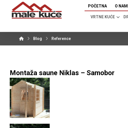
POČETNA
O NAM
VRTNE KUĆE
D
Blog
Reference
Montaža saune Niklas – Samobor