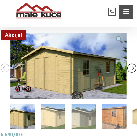
Akcija!
5.690,00
€