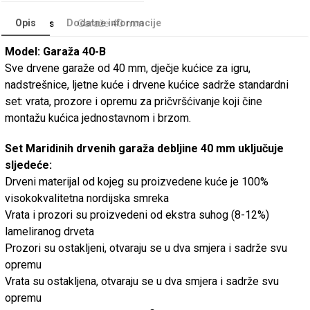
Opis
Dodatne informacije
Categories
Garaže 40 mm
Model: Garaža 40-B
Sve drvene garaže od 40 mm, dječje kućice za igru,
nadstrešnice, ljetne kuće i drvene kućice sadrže standardni
set: vrata, prozore i opremu za pričvršćivanje koji čine
montažu kućica jednostavnom i brzom.
Set Maridinih drvenih garaža debljine 40 mm uključuje
sljedeće:
Drveni materijal od kojeg su proizvedene kuće je 100%
visokokvalitetna nordijska smreka
Vrata i prozori su proizvedeni od ekstra suhog (8-12%)
lameliranog drveta
Prozori su ostakljeni, otvaraju se u dva smjera i sadrže svu
opremu
Vrata su ostakljena, otvaraju se u dva smjera i sadrže svu
opremu