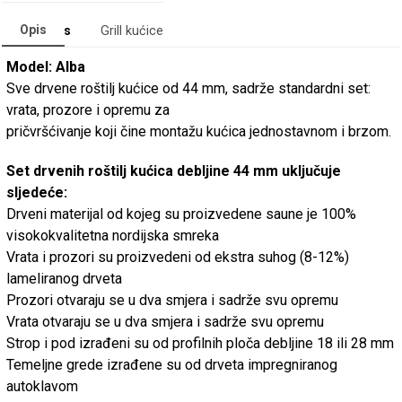
Opis
Categories
Grill kućice
Model: Alba
Sve drvene roštilj kućice od 44 mm, sadrže standardni set:
vrata, prozore i opremu za
pričvršćivanje koji čine montažu kućica jednostavnom i brzom.
Set drvenih roštilj kućica debljine 44 mm uključuje
sljedeće:
Drveni materijal od kojeg su proizvedene saune je 100%
visokokvalitetna nordijska smreka
Vrata i prozori su proizvedeni od ekstra suhog (8-12%)
lameliranog drveta
Prozori otvaraju se u dva smjera i sadrže svu opremu
Vrata otvaraju se u dva smjera i sadrže svu opremu
Strop i pod izrađeni su od profilnih ploča debljine 18 ili 28 mm
Temeljne grede izrađene su od drveta impregniranog
autoklavom