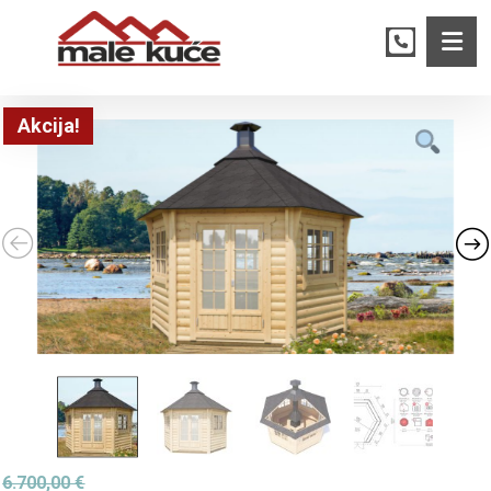
Akcija!
6.700,00
€