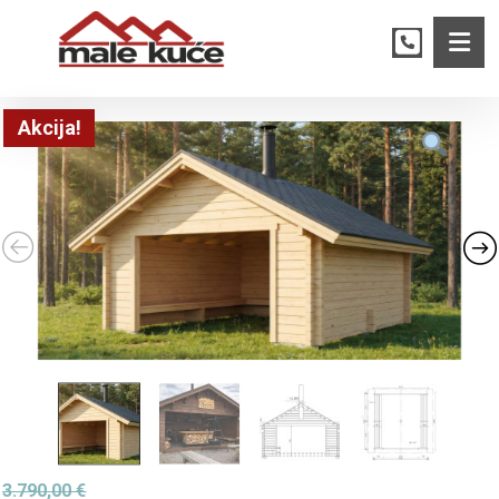
Akcija!
3.790,00
€