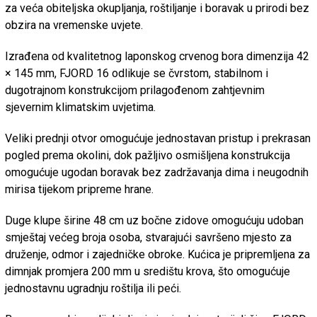
za veća obiteljska okupljanja, roštiljanje i boravak u prirodi bez
obzira na vremenske uvjete.
Izrađena od kvalitetnog laponskog crvenog bora dimenzija 42
× 145 mm, FJORD 16 odlikuje se čvrstom, stabilnom i
dugotrajnom konstrukcijom prilagođenom zahtjevnim
sjevernim klimatskim uvjetima.
Veliki prednji otvor omogućuje jednostavan pristup i prekrasan
pogled prema okolini, dok pažljivo osmišljena konstrukcija
omogućuje ugodan boravak bez zadržavanja dima i neugodnih
mirisa tijekom pripreme hrane.
Duge klupe širine 48 cm uz bočne zidove omogućuju udoban
smještaj većeg broja osoba, stvarajući savršeno mjesto za
druženje, odmor i zajedničke obroke. Kućica je pripremljena za
dimnjak promjera 200 mm u središtu krova, što omogućuje
jednostavnu ugradnju roštilja ili peći.