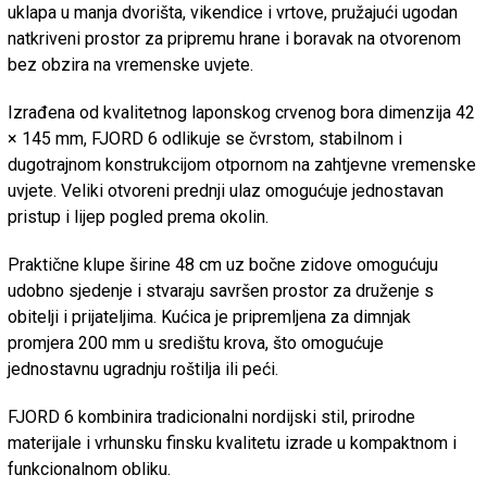
uklapa u manja dvorišta, vikendice i vrtove, pružajući ugodan
natkriveni prostor za pripremu hrane i boravak na otvorenom
bez obzira na vremenske uvjete.
Izrađena od kvalitetnog laponskog crvenog bora dimenzija 42
× 145 mm, FJORD 6 odlikuje se čvrstom, stabilnom i
dugotrajnom konstrukcijom otpornom na zahtjevne vremenske
uvjete. Veliki otvoreni prednji ulaz omogućuje jednostavan
pristup i lijep pogled prema okolin.
Praktične klupe širine 48 cm uz bočne zidove omogućuju
udobno sjedenje i stvaraju savršen prostor za druženje s
obitelji i prijateljima. Kućica je pripremljena za dimnjak
promjera 200 mm u središtu krova, što omogućuje
jednostavnu ugradnju roštilja ili peći.
FJORD 6 kombinira tradicionalni nordijski stil, prirodne
materijale i vrhunsku finsku kvalitetu izrade u kompaktnom i
funkcionalnom obliku.