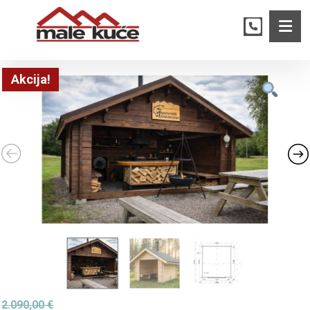
Akcija!
2.090,00
€