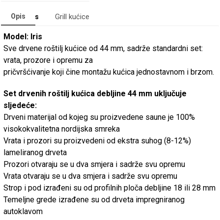
Opis
Categories
Grill kućice
Model: Iris
Sve drvene roštilj kućice od 44 mm, sadrže standardni set:
vrata, prozore i opremu za
pričvršćivanje koji čine montažu kućica jednostavnom i brzom.
Set drvenih roštilj kućica debljine 44 mm uključuje
sljedeće:
Drveni materijal od kojeg su proizvedene saune je 100%
visokokvalitetna nordijska smreka
Vrata i prozori su proizvedeni od ekstra suhog (8-12%)
lameliranog drveta
Prozori otvaraju se u dva smjera i sadrže svu opremu
Vrata otvaraju se u dva smjera i sadrže svu opremu
Strop i pod izrađeni su od profilnih ploča debljine 18 ili 28 mm
Temeljne grede izrađene su od drveta impregniranog
autoklavom