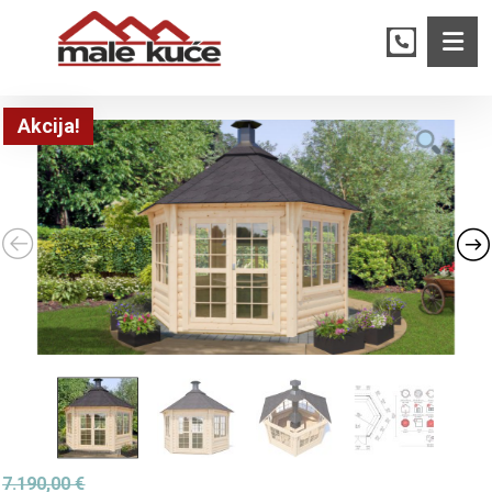
Akcija!
7.190,00
€