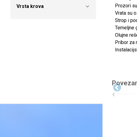
Prozori su
Vrsta krova
Vrata su o
Strop i po
Temeljne 
Olujne reš
Pribor za m
Instalacijs
Povezan