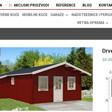
A
AKCIJSKI PROIZVODI
REFERENCE
BLOG
KONTA
RVENE KUĆE
MOBILNE KUĆE
GARAŽE
NADSTREŠNICE I PERG
VRTNA OPREMA
Drv
23.2