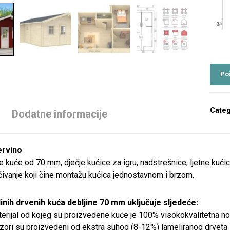
Categ
Dodatne informacije
ervino
 kuće od 70 mm, dječje kućice za igru, nadstrešnice, ljetne kućic
ćivanje koji čine montažu kućica jednostavnom i brzom.
inih drvenih kuća debljine 70 mm uključuje sljedeće:
erijal od kojeg su proizvedene kuće je 100% visokokvalitetna n
ozori su proizvedeni od ekstra suhog (8-12%) lameliranog drveta