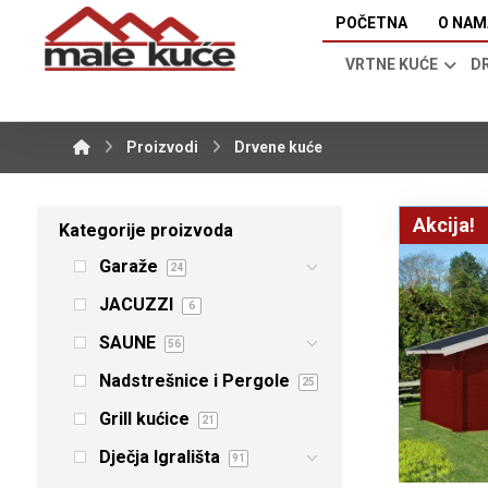
POČETNA
O NAM
VRTNE KUĆE
D
Proizvodi
Drvene kuće
Akcija!
Kategorije proizvoda
Garaže
24
JACUZZI
6
SAUNE
56
Nadstrešnice i Pergole
25
Grill kućice
21
Dječja Igrališta
91