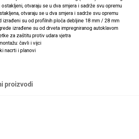
 ostakljeni, otvaraju se u dva smjera i sadrže svu opremu
stakljena, otvaraju se u dva smjera i sadrže svu opremu
d izrađeni su od profilnih ploča debljine 18 mm / 28 mm
grede izrađene su od drveta impregniranog autoklavom
etke za zaštitu protiv udara vjetra
ontažu: čavli i vijci
ki nacrti i planovi
i proizvodi