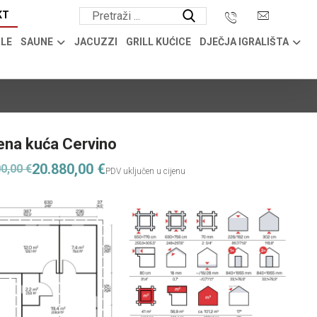
KT
OLE
SAUNE
JACUZZI
GRILL KUĆICE
DJEČJA IGRALIŠTA
ena kuća Cervino
20.880,00
€
00,00
€