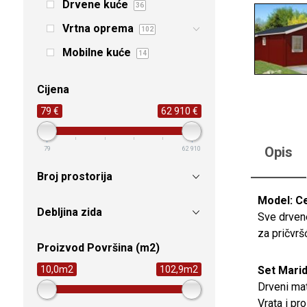
Drvene kuće
36
Vrtna oprema
102
Mobilne kuće
14
Cijena
79 €
62 910 €
Opis
79
62 910
Broj prostorija
Model: C
Debljina zida
Sve drvene
za pričvrš
Proizvod Površina (m2)
Set Marid
10,0m2
102,9m2
Drveni mat
Vrata i pr