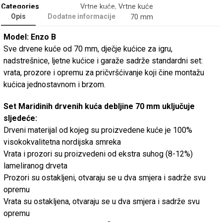
Categories
Vrtne kuće
,
Vrtne kuće
Opis
Dodatne informacije
70 mm
Model: Enzo B
Sve drvene kuće od 70 mm, dječje kućice za igru,
nadstrešnice, ljetne kućice i garaže sadrže standardni set:
vrata, prozore i opremu za pričvršćivanje koji čine montažu
kućica jednostavnom i brzom.
Set Maridinih drvenih kuća debljine 70 mm uključuje
sljedeće:
Drveni materijal od kojeg su proizvedene kuće je 100%
visokokvalitetna nordijska smreka
Vrata i prozori su proizvedeni od ekstra suhog (8-12%)
lameliranog drveta
Prozori su ostakljeni, otvaraju se u dva smjera i sadrže svu
opremu
Vrata su ostakljena, otvaraju se u dva smjera i sadrže svu
opremu