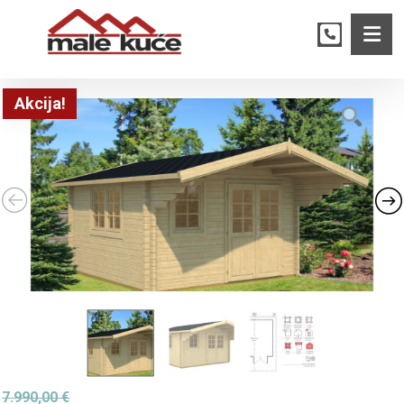
Akcija!
7.990,00
€