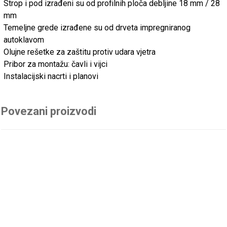
Strop i pod izrađeni su od profilnih ploča debljine 18 mm / 28
mm
Temeljne grede izrađene su od drveta impregniranog
autoklavom
Olujne rešetke za zaštitu protiv udara vjetra
Pribor za montažu: čavli i vijci
Instalacijski nacrti i planovi
Povezani proizvodi