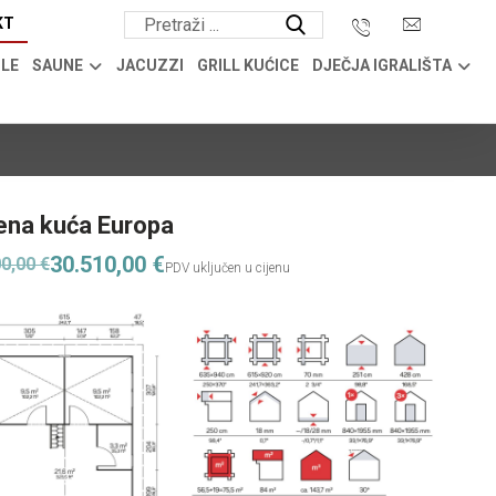
KT
OLE
SAUNE
JACUZZI
GRILL KUĆICE
DJEČJA IGRALIŠTA
ena kuća Europa
30.510,00
€
00,00
€