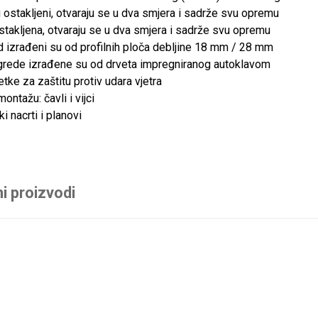
 ostakljeni, otvaraju se u dva smjera i sadrže svu opremu
stakljena, otvaraju se u dva smjera i sadrže svu opremu
d izrađeni su od profilnih ploča debljine 18 mm / 28 mm
grede izrađene su od drveta impregniranog autoklavom
etke za zaštitu protiv udara vjetra
ontažu: čavli i vijci
ki nacrti i planovi
i proizvodi