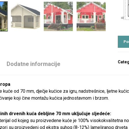
Categ
Dodatne informacije
uropa
 kuće od 70 mm, dječje kućice za igru, nadstrešnice, ljetne kućic
ćivanje koji čine montažu kućica jednostavnom i brzom.
inih drvenih kuća debljine 70 mm uključuje sljedeće:
erijal od kojeg su proizvedene kuće je 100% visokokvalitetna n
ozori su proizvedeni od ekstra suhog (8-12%) lameliranog drveta