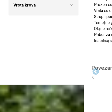
Prozori su
Vrsta krova
Vrata su o
Strop i po
Temeljne 
Olujne reš
Pribor za m
Instalacijs
Povezan