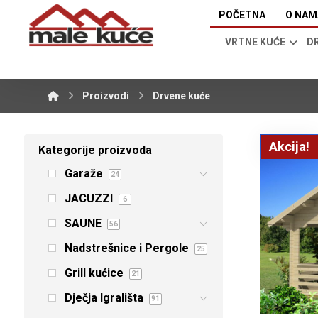
POČETNA
O NAM
VRTNE KUĆE
D
Proizvodi
Drvene kuće
Akcija!
Kategorije proizvoda
Garaže
24
JACUZZI
6
SAUNE
56
Nadstrešnice i Pergole
25
Grill kućice
21
Dječja Igrališta
91