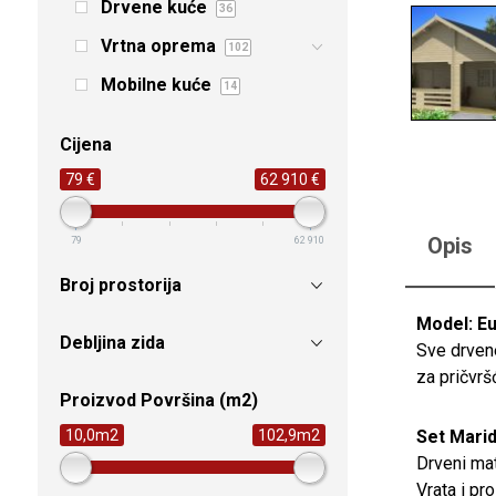
Drvene kuće
36
Vrtna oprema
102
Mobilne kuće
14
Cijena
79 €
62 910 €
Opis
79
62 910
Broj prostorija
Model: E
Debljina zida
Sve drvene
za pričvrš
Proizvod Površina (m2)
Set Marid
10,0m2
102,9m2
Drveni mat
Vrata i pr