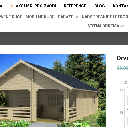
A
AKCIJSKI PROIZVODI
REFERENCE
BLOG
KONTA
RVENE KUĆE
MOBILNE KUĆE
GARAŽE
NADSTREŠNICE I PERG
VRTNA OPREMA
Drv
33.9