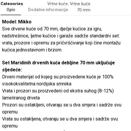
Categories
Vrtne kuće
,
Vrtne kuće
Opis
Dodatne informacije
70 mm
Model: Mikko
Sve drvene kuće od 70 mm, dječje kućice za igru,
nadstrešnice, ljetne kućice i garaže sadrže standardni set:
vrata, prozore i opremu za pričvršćivanje koji čine montažu
kućica jednostavnom i brzom.
Set Maridinih drvenih kuća debljine 70 mm uključuje
sljedeće:
Drveni materijal od kojeg su proizvedene kuće je 100%
visokokvalitetna nordijska smreka
Vrata i prozori su proizvedeni od ekstra suhog (8-12%)
lameliranog drveta
Prozori su ostakljeni, otvaraju se u dva smjera i sadrže svu
opremu
Vrata su ostakljena, otvaraju se u dva smjera i sadrže svu
opremu