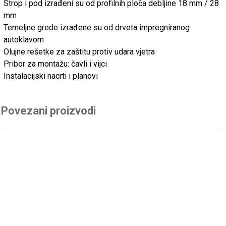
Strop i pod izrađeni su od profilnih ploča debljine 18 mm / 28
mm
Temeljne grede izrađene su od drveta impregniranog
autoklavom
Olujne rešetke za zaštitu protiv udara vjetra
Pribor za montažu: čavli i vijci
Instalacijski nacrti i planovi
Povezani proizvodi