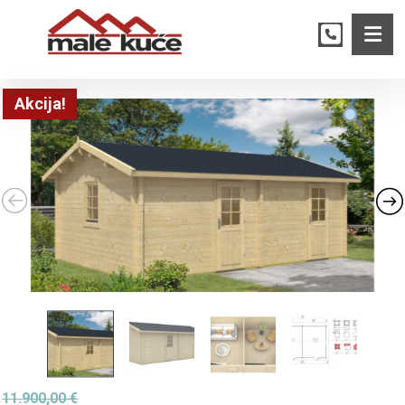
Akcija!
11.900,00
€