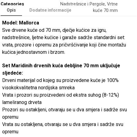
Categories
Nadstrešnice i Pergole
,
Vrtne
Opis
Dodatne informacije
kuće 70 mm
Model: Mallorca
Sve drvene kuće od 70 mm, dječje kućice za igru,
nadstrešnice, ljetne kućice i garaže sadrže standardni set:
vrata, prozore i opremu za pričvršćivanje koji čine montažu
kućica jednostavnom i brzom.
Set Maridinih drvenih kuća debljine 70 mm uključuje
sljedeće:
Drveni materijal od kojeg su proizvedene kuće je 100%
visokokvalitetna nordijska smreka
Vrata i prozori su proizvedeni od ekstra suhog (8-12%)
lameliranog drveta
Prozori su ostakljeni, otvaraju se u dva smjera i sadrže svu
opremu
Vrata su ostakljena, otvaraju se u dva smjera i sadrže svu
opremu