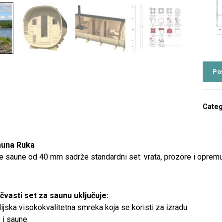
Categ
auna Ruka
 saune od 40 mm sadrže standardni set: vrata, prozore i opremu
čvasti set za saunu uključuje:
jska visokokvalitetna smreka koja se koristi za izradu
 i saune