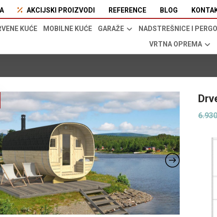
A
AKCIJSKI PROIZVODI
REFERENCE
BLOG
KONTA
RVENE KUĆE
MOBILNE KUĆE
GARAŽE
NADSTREŠNICE I PERG
VRTNA OPREMA
Drv
6.93