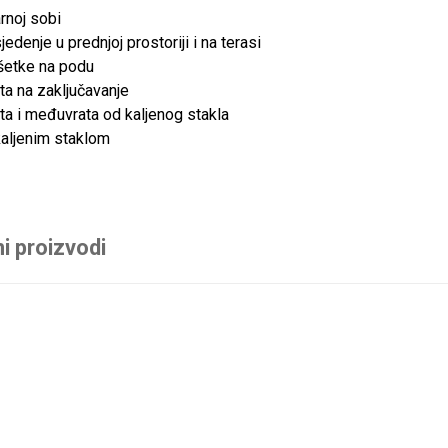
rnoj sobi
edenje u prednjoj prostoriji i na terasi
šetke na podu
ta na zaključavanje
ta i međuvrata od kaljenog stakla
kaljenim staklom
i proizvodi