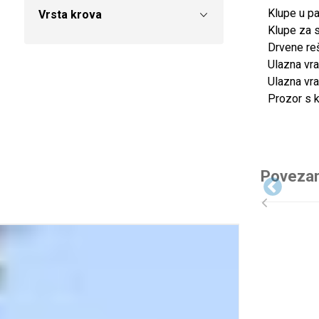
Klupe u pa
Vrsta krova
Klupe za sj
Drvene re
Ulazna vra
Ulazna vra
Prozor s 
Povezan