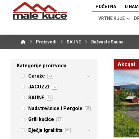
POČETNA
O NAM
VRTNE KUĆE
D
Proizvodi
SAUNE
Bačvaste Saune
Akcija!
Kategorije proizvoda
Garaže
24
JACUZZI
6
SAUNE
56
Nadstrešnice i Pergole
25
Grill kućice
21
Dječja Igrališta
91