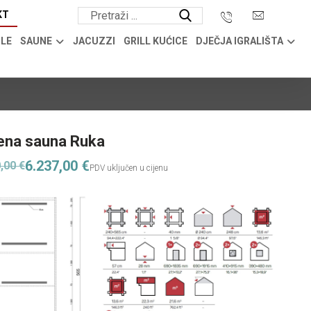
KT
OLE
SAUNE
JACUZZI
GRILL KUĆICE
DJEČJA IGRALIŠTA
ena sauna Ruka
6.237,00
€
0,00
€