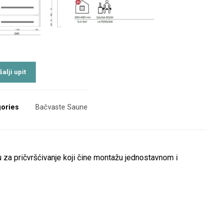
ories
Bačvaste Saune
 za pričvršćivanje koji čine montažu jednostavnom i