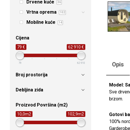
Drvene kuće
36
Vrtna oprema
102
Mobilne kuće
14
Cijena
79 €
62 910 €
Opis
79
62 910
Broj prostorija
Model: S
Debljina zida
Sve drvene
brzom.
Proizvod Površina (m2)
Gotovi ba
10,0m2
102,9m2
100% nordi
Garderobe