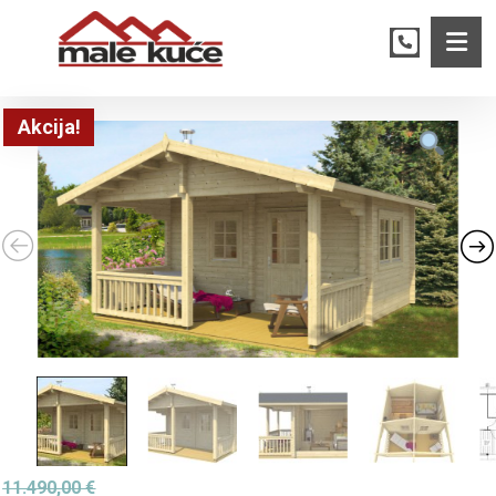
Akcija!
11.490,00
€