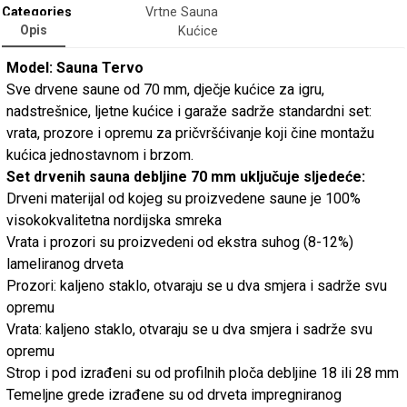
Categories
Vrtne Sauna
Opis
Kućice
Model: Sauna Tervo
Sve drvene saune od 70 mm, dječje kućice za igru,
nadstrešnice, ljetne kućice i garaže sadrže standardni set:
vrata, prozore i opremu za pričvršćivanje koji čine montažu
kućica jednostavnom i brzom.
Set drvenih sauna debljine 70 mm uključuje sljedeće:
Drveni materijal od kojeg su proizvedene saune je 100%
visokokvalitetna nordijska smreka
Vrata i prozori su proizvedeni od ekstra suhog (8-12%)
lameliranog drveta
Prozori: kaljeno staklo, otvaraju se u dva smjera i sadrže svu
opremu
Vrata: kaljeno staklo, otvaraju se u dva smjera i sadrže svu
opremu
Strop i pod izrađeni su od profilnih ploča debljine 18 ili 28 mm
Temeljne grede izrađene su od drveta impregniranog