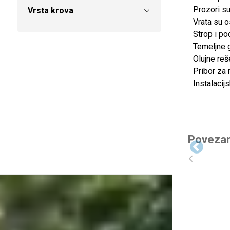
Prozori su
Vrsta krova
Vrata su o
Strop i po
Temeljne 
Olujne reš
Pribor za m
Instalacijs
Povezan