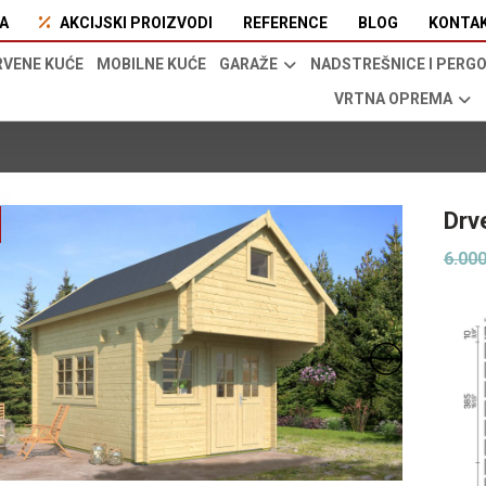
A
AKCIJSKI PROIZVODI
REFERENCE
BLOG
KONTA
RVENE KUĆE
MOBILNE KUĆE
GARAŽE
NADSTREŠNICE I PERG
VRTNA OPREMA
Drv
6.00