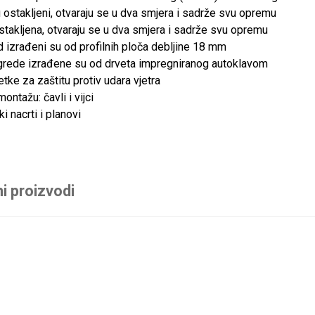
 ostakljeni, otvaraju se u dva smjera i sadrže svu opremu
stakljena, otvaraju se u dva smjera i sadrže svu opremu
d izrađeni su od profilnih ploča debljine 18 mm
grede izrađene su od drveta impregniranog autoklavom
etke za zaštitu protiv udara vjetra
ontažu: čavli i vijci
ki nacrti i planovi
i proizvodi