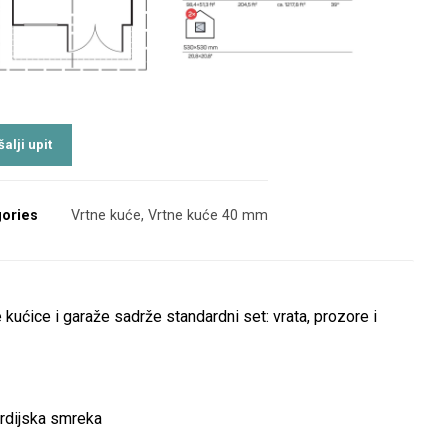
ories
Vrtne kuće
,
Vrtne kuće 40 mm
 kućice i garaže sadrže standardni set: vrata, prozore i
ordijska smreka