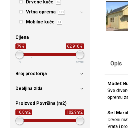
Drvene kuće
36
Vrtna oprema
102
Mobilne kuće
14
Cijena
79 €
62 910 €
Opis
79
62 910
Broj prostorija
Model: B
Debljina zida
Sve drvene
opremu za 
Proizvod Površina (m2)
Set Marid
10,0m2
102,9m2
Drveni mat
Vrata i pr