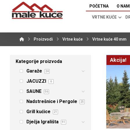
POČETNA
O NAM
VRTNE KUĆE
D
Proizvodi
Vrtne kuće
Vrtne kuće 40 mm
Akcija!
Kategorije proizvoda
Garaže
24
JACUZZI
6
SAUNE
56
Nadstrešnice i Pergole
25
Grill kućice
21
Dječja Igrališta
91