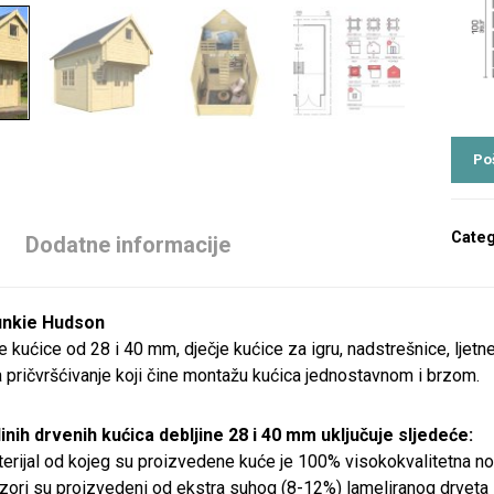
Categ
Dodatne informacije
unkie Hudson
 kućice od 28 i 40 mm, dječje kućice za igru, nadstrešnice, ljetne
pričvršćivanje koji čine montažu kućica jednostavnom i brzom.
inih drvenih kućica debljine 28 i 40 mm uključuje sljedeće:
erijal od kojeg su proizvedene kuće je 100% visokokvalitetna n
ozori su proizvedeni od ekstra suhog (8-12%) lameliranog drveta