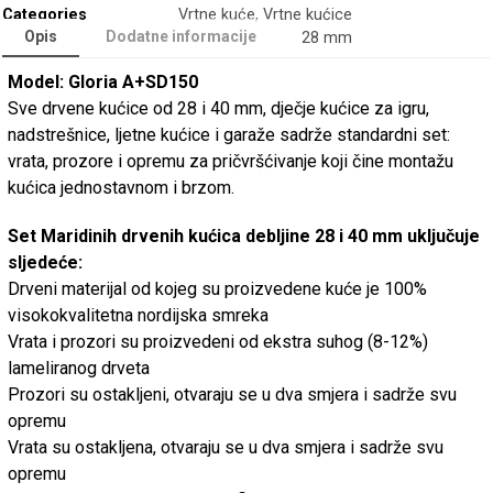
Categories
Vrtne kuće
,
Vrtne kućice
Opis
Dodatne informacije
28 mm
Model: Gloria A+SD150
Sve drvene kućice od 28 i 40 mm, dječje kućice za igru,
nadstrešnice, ljetne kućice i garaže sadrže standardni set:
vrata, prozore i opremu za pričvršćivanje koji čine montažu
kućica jednostavnom i brzom.
Set Maridinih drvenih kućica debljine 28 i 40 mm uključuje
sljedeće:
Drveni materijal od kojeg su proizvedene kuće je 100%
visokokvalitetna nordijska smreka
Vrata i prozori su proizvedeni od ekstra suhog (8-12%)
lameliranog drveta
Prozori su ostakljeni, otvaraju se u dva smjera i sadrže svu
opremu
Vrata su ostakljena, otvaraju se u dva smjera i sadrže svu
opremu