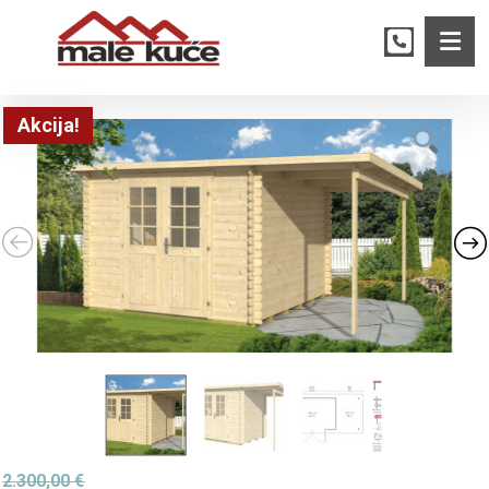
Akcija!
2.300,00
€