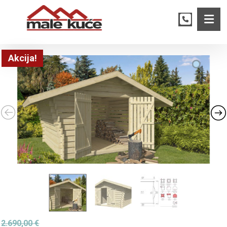
Akcija!
2.690,00
€