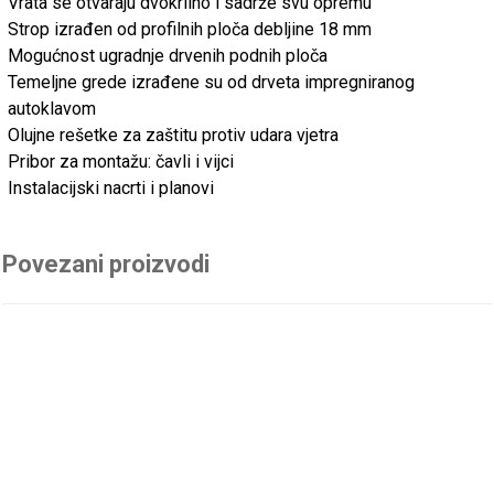
Vrata se otvaraju dvokrilno i sadrže svu opremu
Strop izrađen od profilnih ploča debljine 18 mm
Mogućnost ugradnje drvenih podnih ploča
Temeljne grede izrađene su od drveta impregniranog
autoklavom
Olujne rešetke za zaštitu protiv udara vjetra
Pribor za montažu: čavli i vijci
Instalacijski nacrti i planovi
Povezani proizvodi