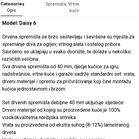
Categories
Spremišta
,
Vrtne
Opis
kuće
Model: Daisy 6
Drvena spremišta se brzo sastavljaju i savršena su mjesta za
spremanje drva za ogrjev, vrtnog alata i ostalog pribora.
Savršeno se uklapaju u svako dvorište, te dolaze u nekoliko
različitih veličina.
Sva drvena spremišta od 40 mm, dječje kućice za igru,
nadstrešnice, vrtne kuće i garaže sadrže standardni set: vrata,
drveni materijal i opremu za pričvršćivanje koji čine montažu
kućica jednostavnom i brzom.
Set drvenih spremišta debljine 40 mm uključuje sljedeće:
Drveni materijal od kojeg su proizvedene kuće je 100%
visokokvalitetna nordijska smreka
Vrata su proizvedena od ekstra suhog (8-12%) lameliranog
drveta