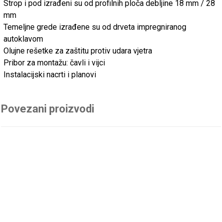
Strop i pod izrađeni su od profilnih ploča debljine 18 mm / 28
mm
Temeljne grede izrađene su od drveta impregniranog
autoklavom
Olujne rešetke za zaštitu protiv udara vjetra
Pribor za montažu: čavli i vijci
Instalacijski nacrti i planovi
Povezani proizvodi