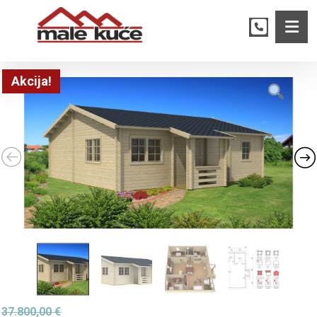
Akcija!
37.800,00
€