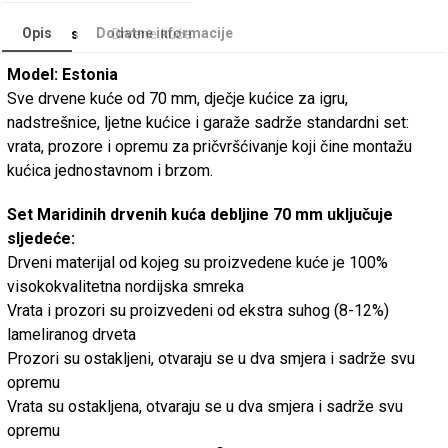
Opis
Dodatne informacije
Categories
Drvene kuće
Model: Estonia
Sve drvene kuće od 70 mm, dječje kućice za igru,
nadstrešnice, ljetne kućice i garaže sadrže standardni set:
vrata, prozore i opremu za pričvršćivanje koji čine montažu
kućica jednostavnom i brzom.
Set Maridinih drvenih kuća debljine 70 mm uključuje
sljedeće:
Drveni materijal od kojeg su proizvedene kuće je 100%
visokokvalitetna nordijska smreka
Vrata i prozori su proizvedeni od ekstra suhog (8-12%)
lameliranog drveta
Prozori su ostakljeni, otvaraju se u dva smjera i sadrže svu
opremu
Vrata su ostakljena, otvaraju se u dva smjera i sadrže svu
opremu