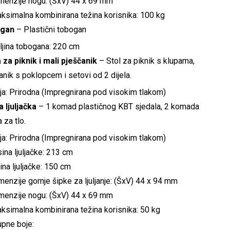
menzije nogu: (ŠxV) 44 x 69 mm
ksimalna kombinirana težina korisnika: 100 kg
gan
– Plastični tobogan
ljina tobogana: 220 cm
 za piknik i mali pješčanik
– Stol za piknik s klupama,
anik s poklopcem i setovi od 2 dijela.
ja: Prirodna (Impregnirana pod visokim tlakom)
 ljuljačka
– 1 komad plastičnog KBT sjedala, 2 komada
 za tlo.
ja: Prirodna (Impregnirana pod visokim tlakom)
sina ljuljačke: 213 cm
rina ljuljačke: 150 cm
menzije gornje šipke za ljuljanje: (ŠxV) 44 x 94 mm
menzije nogu: (ŠxV) 44 x 69 mm
ksimalna kombinirana težina korisnika: 50 kg
pne boje: