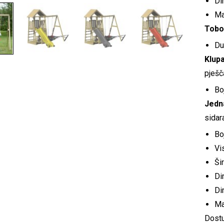
Di
Ma
Tobo
Du
Klupa
pješč
Bo
Jedna
sidara
Bo
Vi
Ši
Di
Di
Ma
Dostu