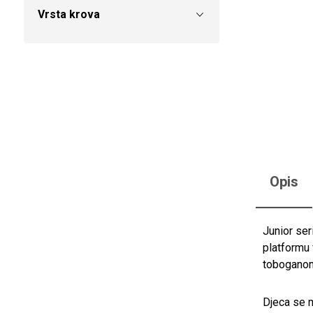
Vrsta krova
Opis
Junior ser
platformu 
toboganom,
Djeca se m