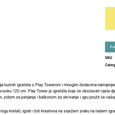
SKU
Categ
ija kućnih igrališta s Play Towerom i mnogim dodacima namijenje
visoku 120 cm. Play Tower je igralište koje će obožavati cijela d
 zidom za penjanje i balkonom za skrivanje i igru pružit će vašoj
ogu kretati, igrati i biti kreativna na svježem zraku na našem igral