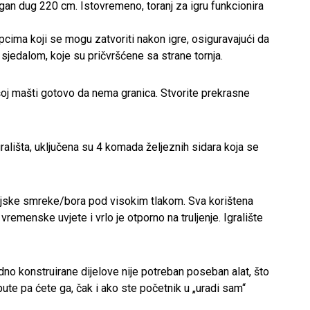
n dug 220 cm. Istovremeno, toranj za igru funkcionira
cima koji se mogu zatvoriti nakon igre, osiguravajući da
m sjedalom, koje su pričvršćene sa strane tornja.
ašoj mašti gotovo da nema granica. Stvorite prekrasne
rališta, uključena su 4 komada željeznih sidara koja se
dijske smreke/bora pod visokim tlakom. Sva korištena
vremenske uvjete i vrlo je otporno na truljenje. Igralište
dno konstruirane dijelove nije potreban poseban alat, što
ute pa ćete ga, čak i ako ste početnik u „uradi sam“