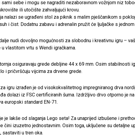
 sami sebe i mogu se nagraditi nezaboravnom vožnjom niz toboga
krovište ili utočište zahvaljujući krovu.
ja nalazi se ugrađeni stol za piknik s malim pješčanikom s poklop
 suh i čist. Dodatnu zabavu i adrenalin pružit će ljuljačke s jedno
i dalje nudi dovoljno mogućnosti za slobodnu i kreativnu igru – v
u vlastitom vrtu s Wendi igračkama.
tornja osiguravaju grede debljine 44 x 69 mm. Osim stabilnosti ig
tlo i pričvršćuju vijcima za drvene grede.
 za igru izrađen je od visokokvalitetnog impregniranog drva nor
đa dolazi iz FSC certificiranih šuma. Izdržljivo drvo otporno je na 
va europski standard EN-71.
je je lakše od slaganja Lego seta! Za unaprijed izbušene i pretho
je čini izuzetno jednostavnim. Osim toga, uključene su detaljne up
 sastaviti u tren oka.