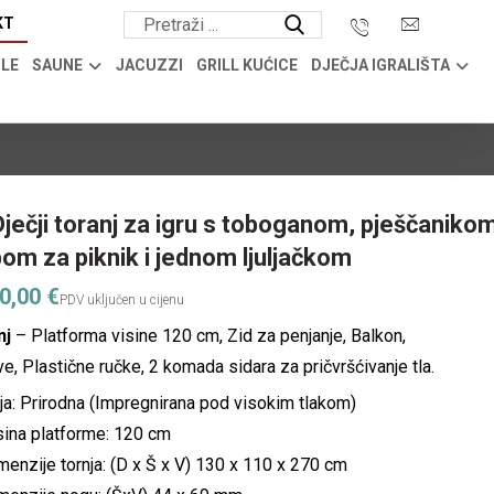
KT
OLE
SAUNE
JACUZZI
GRILL KUĆICE
DJEČJA IGRALIŠTA
Dječji toranj za igru s toboganom, pješčanikom
pom za piknik i jednom ljuljačkom
00,00
€
nj
– Platforma visine 120 cm, Zid za penjanje, Balkon,
ve, Plastične ručke, 2 komada sidara za pričvršćivanje tla.
ja: Prirodna (Impregnirana pod visokim tlakom)
sina platforme: 120 cm
menzije tornja: (D x Š x V) 130 x 110 x 270 cm