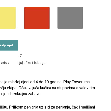
J7
ories
Ljuljačke i tobogani
na je mlađoj djeci od 4 do 10 godina. Play Tower ima
ječja ekipa! Očaravajuća kućica na stupovima s valovitim
 djeci beskrajnu zabavu.
ištu. Prilikom penjanja uz zid za penjanje, čak i mališani