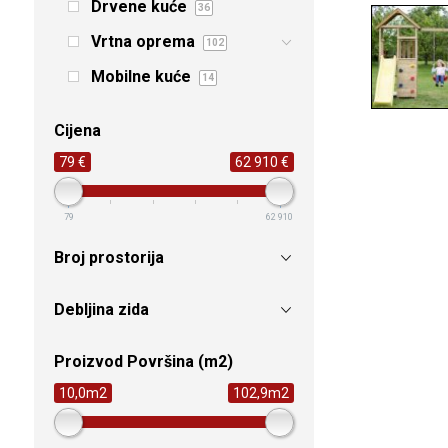
Drvene kuće
36
Vrtna oprema
102
Mobilne kuće
14
Cijena
79 €
62 910 €
79
62 910
Broj prostorija
Debljina zida
Proizvod Površina (m2)
10,0m2
102,9m2