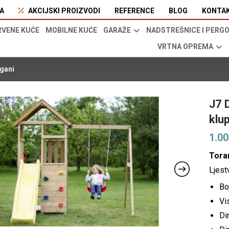
A
AKCIJSKI PROIZVODI
REFERENCE
BLOG
KONTA
RVENE KUĆE
MOBILNE KUĆE
GARAŽE
NADSTREŠNICE I PERG
VRTNA OPREMA
ogani
J7 
klu
1.0
Tora
Ljest
Bo
Vi
Di