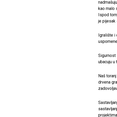
nadmašuju
kao malo s
Ispod torn
je pijesak
Igralište 
uspomene 
Sigurnost 
ubacuju u 
Naš toranj
drvena gra
zadovolja
Sastavljan
sastavljan
projektima,