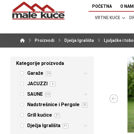
POČETNA
O NAM
VRTNE KUĆE
D
Proizvodi
Dječja Igrališta
Ljuljačke i tob
Kategorije proizvoda
Garaže
24
JACUZZI
6
SAUNE
56
Nadstrešnice i Pergole
25
Grill kućice
21
Dječja Igrališta
91