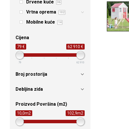
Drvene kuće
36
Vrtna oprema
102
Mobilne kuće
14
Cijena
79 €
62 910 €
79
62 910
Broj prostorija
Debljina zida
Proizvod Površina (m2)
10,0m2
102,9m2