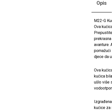
Opis
M22-G Kući
Ova kućica 
Prepustite
prekrasna 
avanture. 
pomažući i
djece da u
Ova kućica
kućica bila
ušlo više 
vodootporn
Izgrađena 
kućice za 