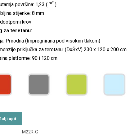
m²
utarnja površina: 1,23 (
)
bljina stijenke: 8 mm
dootporni krov
g za teretanu:
ja: Prirodna (Impregnirana pod visokim tlakom)
menzije priključka za teretanu: (DxŠxV) 230 x 120 x 200 cm
sina platforme: 90 i 120 cm
M22R-G