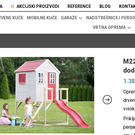
A
AKCIJSKI PROIZVODI
REFERENCE
BLOG
KONTA
RVENE KUĆE
MOBILNE KUĆE
GARAŽE
NADSTREŠNICE I PERG
VRTNA OPREMA
M22
dod
1.3
Oprem
drve
visok
Prikl
penja