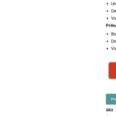
Un
De
Vo
Prilo
Bo
Di
Vi
SKU