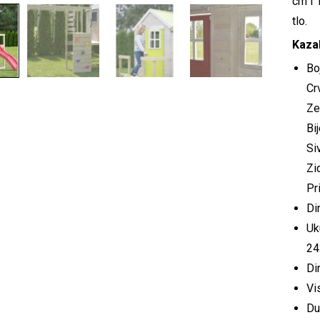
cm i 
tlo.
Kazal
Bo
Cr
Ze
Bi
Si
Zi
Pr
Di
Uk
24
Di
Vi
Du