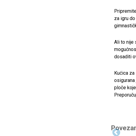
Pripremite
za igru ​​d
gimnastičk
Ali to nij
mogućnosti
dosaditi o
Kućica za i
osigurana 
ploče koje
Preporučuj
Povezan