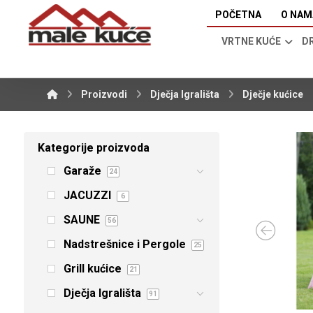
POČETNA
O NAM
VRTNE KUĆE
D
Proizvodi
Dječja Igrališta
Dječje kućice
Kategorije proizvoda
Garaže
24
JACUZZI
6
SAUNE
56
Nadstrešnice i Pergole
25
Grill kućice
21
Dječja Igrališta
91