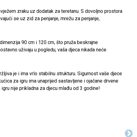
a svježem zraku uz dodatak za teretanu. S dovoljno prostora
azivajući se uz zid za penjanje, mrežu za penjanje,
, dimenzija 90 cm i 120 cm, što pruža beskrajne
jednostavno uživaju u pogledu, vaša djeca nikada neće
žljiva je i ima vrlo stabilnu strukturu. Sigurnost vaše djece
ćica za igru ​​ima unaprijed sastavljene i ojačane drvene
igru ​​nije prikladna za djecu mlađu od 3 godine!