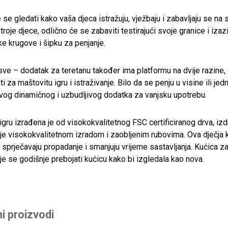
 se gledati kako vaša djeca istražuju, vježbaju i zabavljaju se n
o troje djece, odlično će se zabaviti testirajući svoje granice i iz
e krugove i šipku za penjanje.
e sve – dodatak za teretanu također ima platformu na dvije razine
 za maštovitu igru ​​i istraživanje. Bilo da se penju u visine ili 
vog dinamičnog i uzbudljivog dodatka za vanjsku upotrebu.
gru ​​izrađena je od visokokvalitetnog FSC certificiranog drva, izdr
je visokokvalitetnom izradom i zaobljenim rubovima. Ova dječja ku
 sprječavaju propadanje i smanjuju vrijeme sastavljanja. Kućica za 
e se godišnje prebojati kućicu kako bi izgledala kao nova.
i proizvodi