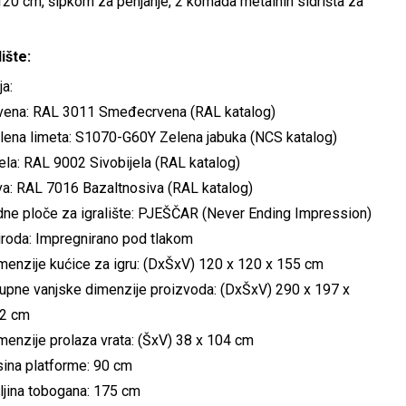
120 cm, šipkom za penjanje, 2 komada metalnih sidrišta za
ište:
ja:
vena: RAL 3011 Smeđecrvena (RAL katalog)
lena limeta: S1070-G60Y Zelena jabuka (NCS katalog)
jela: RAL 9002 Sivobijela (RAL katalog)
va: RAL 7016 Bazaltnosiva (RAL katalog)
dne ploče za igralište: PJEŠČAR (Never Ending Impression)
iroda: Impregnirano pod tlakom
menzije kućice za igru: (DxŠxV) 120 x 120 x 155 cm
upne vanjske dimenzije proizvoda: (DxŠxV) 290 x 197 x
2 cm
menzije prolaza vrata: (ŠxV) 38 x 104 cm
sina platforme: 90 cm
ljina tobogana: 175 cm