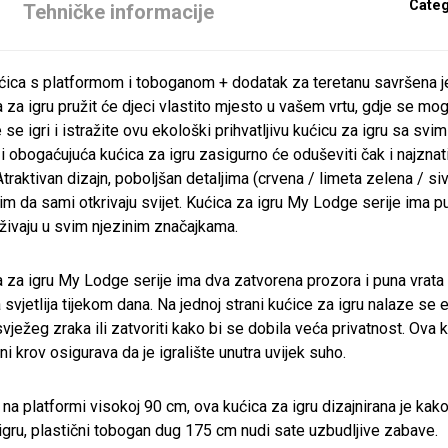
Categ
Tehničke informacije
ca s platformom i toboganom + dodatak za teretanu savršena je 
za igru ​​pružit će djeci vlastito mjesto u vašem vrtu, gdje se mogu 
 se igri i istražite ovu ekološki prihvatljivu kućicu za igru ​​sa s
i obogaćujuća kućica za igru ​​zasigurno će oduševiti čak i najznati
Atraktivan dizajn, poboljšan detaljima (crvena / limeta zelena / si
m da sami otkrivaju svijet. Kućica za igru ​​My Lodge serije ima p
živaju u svim njezinim značajkama.
 za igru ​​My Lodge serije ima dva zatvorena prozora i puna vrat
 svjetlija tijekom dana. Na jednoj strani kućice za igru ​​nalaze se
svježeg zraka ili zatvoriti kako bi se dobila veća privatnost. Ova
i krov osigurava da je igralište unutra uvijek suho.
na platformi visokoj 90 cm, ova kućica za igru ​​dizajnirana je kako
igru, plastični tobogan dug 175 cm nudi sate uzbudljive zabave.