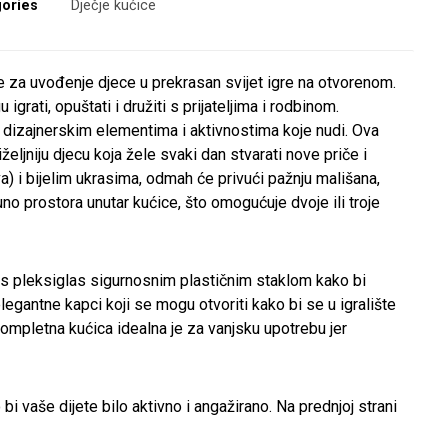
ories
Dječje kućice
za uvođenje djece u prekrasan svijet igre na otvorenom.
igrati, opuštati i družiti s prijateljima i rodbinom.
vim dizajnerskim elementima i aktivnostima koje nudi. Ova
željniju djecu koja žele svaki dan stvarati nove priče i
va) i bijelim ukrasima, odmah će privući pažnju mališana,
uno prostora unutar kućice, što omogućuje dvoje ili troje
a s pleksiglas sigurnosnim plastičnim staklom kako bi
 elegantne kapci koji se mogu otvoriti kako bi se u igralište
 kompletna kućica idealna je za vanjsku upotrebu jer
 bi vaše dijete bilo aktivno i angažirano. Na prednjoj strani