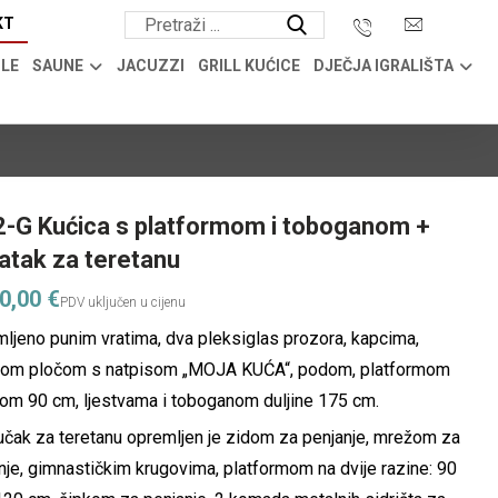
KT
OLE
SAUNE
JACUZZI
GRILL KUĆICE
DJEČJA IGRALIŠTA
-G Kućica s platformom i toboganom +
atak za teretanu
80,00
€
ljeno punim vratima, dva pleksiglas prozora, kapcima,
nom pločom s natpisom „MOJA KUĆA“, podom, platformom
om 90 cm, ljestvama i toboganom duljine 175 cm.
jučak za teretanu opremljen je zidom za penjanje, mrežom za
nje, gimnastičkim krugovima, platformom na dvije razine: 90