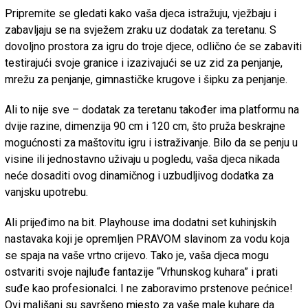
Pripremite se gledati kako vaša djeca istražuju, vježbaju i
zabavljaju se na svježem zraku uz dodatak za teretanu. S
dovoljno prostora za igru ​​do troje djece, odlično će se zabaviti
testirajući svoje granice i izazivajući se uz zid za penjanje,
mrežu za penjanje, gimnastičke krugove i šipku za penjanje.
Ali to nije sve – dodatak za teretanu također ima platformu na
dvije razine, dimenzija 90 cm i 120 cm, što pruža beskrajne
mogućnosti za maštovitu igru ​​i istraživanje. Bilo da se penju u
visine ili jednostavno uživaju u pogledu, vaša djeca nikada
neće dosaditi ovog dinamičnog i uzbudljivog dodatka za
vanjsku upotrebu.
Ali prijeđimo na bit. Playhouse ima dodatni set kuhinjskih
nastavaka koji je opremljen PRAVOM slavinom za vodu koja
se spaja na vaše vrtno crijevo. Tako je, vaša djeca mogu
ostvariti svoje najluđe fantazije “Vrhunskog kuhara” i prati
suđe kao profesionalci. I ne zaboravimo prstenove pećnice!
Ovi mališani su savršeno mjesto za vaše male kuhare da