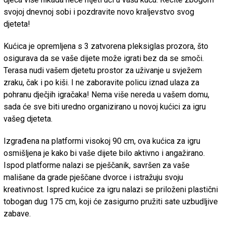
svojoj dnevnoj sobi i pozdravite novo kraljevstvo svog
djeteta!
Kućica je opremljena s 3 zatvorena pleksiglas prozora, što
osigurava da se vaše dijete može igrati bez da se smoči.
Terasa nudi vašem djetetu prostor za uživanje u svježem
zraku, čak i po kiši. I ne zaboravite policu iznad ulaza za
pohranu dječjih igračaka! Nema više nereda u vašem domu,
sada će sve biti uredno organizirano u novoj kućici za igru ​​
vašeg djeteta.
Izgrađena na platformi visokoj 90 cm, ova kućica za igru ​​
osmišljena je kako bi vaše dijete bilo aktivno i angažirano.
Ispod platforme nalazi se pješčanik, savršen za vaše
mališane da grade pješčane dvorce i istražuju svoju
kreativnost. Ispred kućice za igru ​​nalazi se priloženi plastični
tobogan dug 175 cm, koji će zasigurno pružiti sate uzbudljive
zabave.