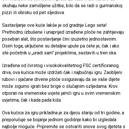
skuhaju neke zamišljene užitke, bilo da se radi o gurmanskoj
pizzi ili obroku od pet sljedova.
Sastavljanje ove kuće lakše je od gradnje Lego seta!
Prethodno izbušene i unaprijed izrađene ploče ne zahtijevaju
poseban alat, što postavljanje čini izuzetno jednostavnim.
Osim toga, uključene su detaljne upute pa ćete je, čak i ako
ste početnik u „uradi sam“ projektima, sastaviti u tren oka.
Izrađena od čvrstog i visokokvalitetnog FSC certificiranog
drva, ova kućica može izdržati čak i najbučniju igru. Zaobljeni
rubovi i ojačane drvene ploče osiguravaju da se vaše dijete
može sigurno igrati bez brige o slučajnim ozljedama. Krov
otporan na vremenske uvjete jamči igru ​​u svim vremenskim
uvjetima, čak i kada pada kiša.
Ova kućica za igru ​​prikladna je za djecu stariju od tri godine, a
preporučuje se bojanje jednom godišnje kako bi izgledala
najbolje moguće. Pripremite se ostvariti snove svog djeteta s