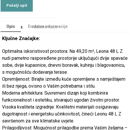
Opis
Dodatne informacije
Categories
Mobilne kuće
Ključne Značajke:
Optimalna iskoristivost prostora: Na 49,20 m², Leona 48 L Z
nudi pametno raspoređene prostorije uključujući dvije spavaće
sobe, dvije kupaonice, dnevni boravak, kuhinju i blagovaonicu,
s mogućnošću dodavanja terase.
Opremljenost: Birajte između kuće opremljene s namještajem
ili bez njega, ovisno o Vašim potrebama i stilu.
Moderna arhitektura: Suvremeni dizajn koji kombinira
funkcionalnost i estetiku, stvarajući ugodan životni prostor.
Visoka kvaliteta izgradnje: Kvalitetni materijali osiguravaju
dugotrajnost i energetsku učinkovitost, čineći Leonu 48 L Z
savršenom za sve klimatske uvjete.
Prilagodljivost: Mogućnost prilagodbe prema Vašim željama –