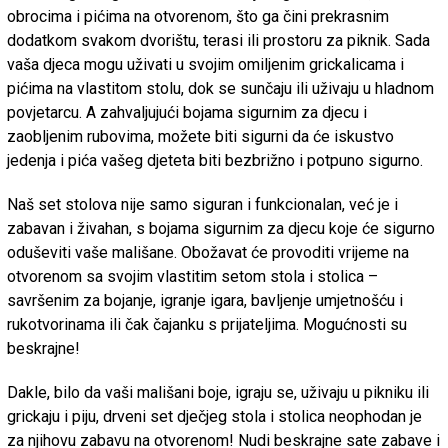
obrocima i pićima na otvorenom, što ga čini prekrasnim
dodatkom svakom dvorištu, terasi ili prostoru za piknik. Sada
vaša djeca mogu uživati u svojim omiljenim grickalicama i
pićima na vlastitom stolu, dok se sunčaju ili uživaju u hladnom
povjetarcu. A zahvaljujući bojama sigurnim za djecu i
zaobljenim rubovima, možete biti sigurni da će iskustvo
jedenja i pića vašeg djeteta biti bezbrižno i potpuno sigurno.
Naš set stolova nije samo siguran i funkcionalan, već je i
zabavan i živahan, s bojama sigurnim za djecu koje će sigurno
oduševiti vaše mališane. Obožavat će provoditi vrijeme na
otvorenom sa svojim vlastitim setom stola i stolica –
savršenim za bojanje, igranje igara, bavljenje umjetnošću i
rukotvorinama ili čak čajanku s prijateljima. Mogućnosti su
beskrajne!
Dakle, bilo da vaši mališani boje, igraju se, uživaju u pikniku ili
grickaju i piju, drveni set dječjeg stola i stolica neophodan je
za njihovu zabavu na otvorenom! Nudi beskrajne sate zabave i