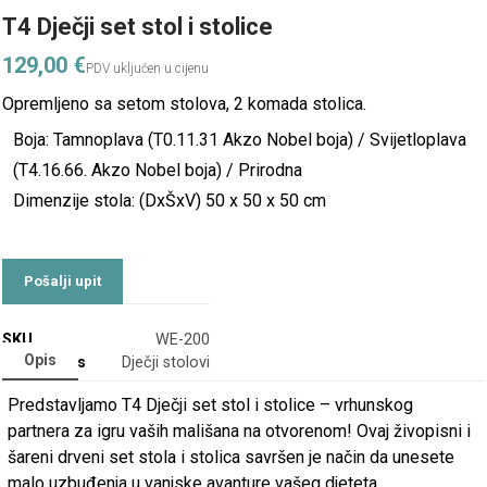
T4 Dječji set stol i stolice
129,00
€
Opremljeno sa setom stolova, 2 komada stolica.
Boja: Tamnoplava (T0.11.31 Akzo Nobel boja) / Svijetloplava
(T4.16.66. Akzo Nobel boja) / Prirodna
Dimenzije stola: (DxŠxV) 50 x 50 x 50 cm
SKU
WE-200
Opis
Categories
Dječji stolovi
Predstavljamo T4 Dječji set stol i stolice – vrhunskog
partnera za igru vaših mališana na otvorenom! Ovaj živopisni i
šareni drveni set stola i stolica savršen je način da unesete
malo uzbuđenja u vanjske avanture vašeg djeteta.