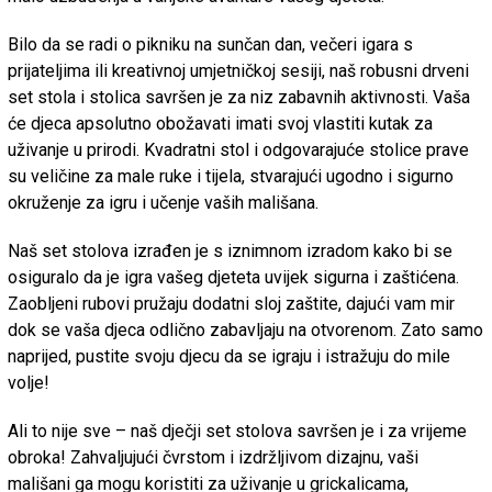
Bilo da se radi o pikniku na sunčan dan, večeri igara s
prijateljima ili kreativnoj umjetničkoj sesiji, naš robusni drveni
set stola i stolica savršen je za niz zabavnih aktivnosti. Vaša
će djeca apsolutno obožavati imati svoj vlastiti kutak za
uživanje u prirodi. Kvadratni stol i odgovarajuće stolice prave
su veličine za male ruke i tijela, stvarajući ugodno i sigurno
okruženje za igru i učenje vaših mališana.
Naš set stolova izrađen je s iznimnom izradom kako bi se
osiguralo da je igra vašeg djeteta uvijek sigurna i zaštićena.
Zaobljeni rubovi pružaju dodatni sloj zaštite, dajući vam mir
dok se vaša djeca odlično zabavljaju na otvorenom. Zato samo
naprijed, pustite svoju djecu da se igraju i istražuju do mile
volje!
Ali to nije sve – naš dječji set stolova savršen je i za vrijeme
obroka! Zahvaljujući čvrstom i izdržljivom dizajnu, vaši
mališani ga mogu koristiti za uživanje u grickalicama,