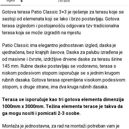
Opis
Categories
Terase
Gotova terasa Patio Classic 3×3 je rješenje za terasu koje se
sastoji od elemenata koji se lako i brzo postavljaju. Gotova
terasa izgledom i postojanošću odgovara tzv tradicionalna
terasa koja se može izgraditi na mjestu.
Patio Classic ima elegantno jednostavan izgled, daska je
ujednačena, bez krajnjih šavova. Daska za palubu izrađena je
od masivne i čvrste, izdržljive drvene daske za terasu širine
145 mm. Rubne daske postavljaju se vodoravno, terasa s
niskom podesivom stopom isporučuje se s jednim krugom
rubnih dasaka. Gotova terasa opremljena visokom podesivom
stopom, s druge strane, ima dva kruga rubnih dasaka.
Terasa se isporučuje
kao tri gotova
elementa dimenzija
1000mm x 3000mm. Težina elementa terase je takva da
ga mogu nositi i pomicati 2-3 osobe.
Montaža je jednostavna, za rad na montaži potreban vam je