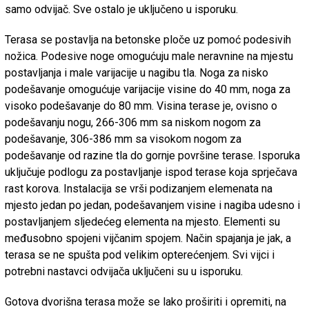
samo odvijač. Sve ostalo je uključeno u isporuku.
Terasa se postavlja na betonske ploče uz pomoć podesivih
nožica. Podesive noge omogućuju male neravnine na mjestu
postavljanja i male varijacije u nagibu tla. Noga za nisko
podešavanje omogućuje varijacije visine do 40 mm, noga za
visoko podešavanje do 80 mm. Visina terase je, ovisno o
podešavanju nogu, 266-306 mm sa niskom nogom za
podešavanje, 306-386 mm sa visokom nogom za
podešavanje od razine tla do gornje površine terase. Isporuka
uključuje podlogu za postavljanje ispod terase koja sprječava
rast korova. Instalacija se vrši podizanjem elemenata na
mjesto jedan po jedan, podešavanjem visine i nagiba udesno i
postavljanjem sljedećeg elementa na mjesto. Elementi su
međusobno spojeni vijčanim spojem. Način spajanja je jak, a
terasa se ne spušta pod velikim opterećenjem. Svi vijci i
potrebni nastavci odvijača uključeni su u isporuku.
Gotova dvorišna terasa može se lako proširiti i opremiti, na