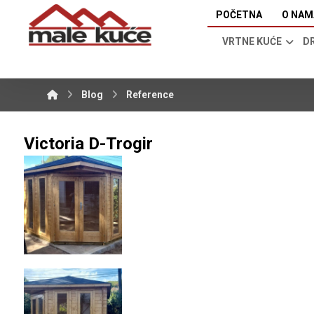
POČETNA
O NAM
VRTNE KUĆE
D
Blog
Reference
Victoria D-Trogir