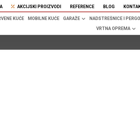
A
AKCIJSKI PROIZVODI
REFERENCE
BLOG
KONTA
RVENE KUĆE
MOBILNE KUĆE
GARAŽE
NADSTREŠNICE I PERG
VRTNA OPREMA