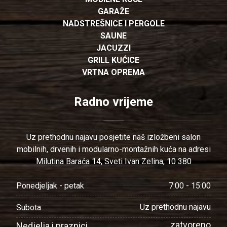
GARAŽE
NADSTREŠNICE I PERGOLE
SAUNE
JACUZZI
GRILL KUĆICE
VRTNA OPREMA
Radno vrijeme
Uz prethodnu najavu posjetite naš izložbeni salon
mobilnih, drvenih i modularno-montažnih kuća na adresi
Milutina Baraća 14, Sveti Ivan Zelina, 10 380
7:00 - 15:00
Ponedjeljak - petak
Uz prethodnu najavu
Subota
zatvoreno
Nedjelja i praznici