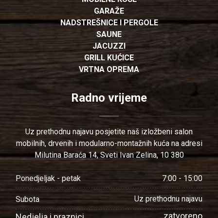
GARAŽE
NADSTREŠNICE I PERGOLE
SAUNE
JACUZZI
GRILL KUĆICE
VRTNA OPREMA
Radno vrijeme
Uz prethodnu najavu posjetite naš izložbeni salon
mobilnih, drvenih i modularno-montažnih kuća na adresi
Milutina Baraća 14, Sveti Ivan Zelina, 10 380
7:00 - 15:00
Ponedjeljak - petak
Uz prethodnu najavu
Subota
zatvoreno
Nedjelja i praznici