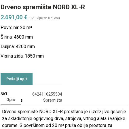
Drveno spremište NORD XL-R
2.691,00
€
Površina: 20 m²
Širina: 4600 mm
Duljina: 4200 mm
Visina zida: 1850 mm
SKU
6424110255534
Opis
Categories
Spremišta
Drveno spremište NORD XL-R prostrano je i izdržljivo rješenje
za skladištenje ogrjevnog drva, strojeva, vrtnog alata i vanjske
opreme. S površinom od 20 m² pruža obilje prostora za