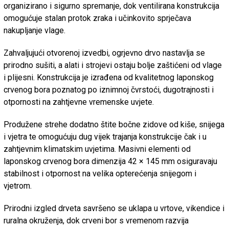
organizirano i sigurno spremanje, dok ventilirana konstrukcija
omogućuje stalan protok zraka i učinkovito sprječava
nakupljanje vlage.
Zahvaljujući otvorenoj izvedbi, ogrjevno drvo nastavlja se
prirodno sušiti, a alati i strojevi ostaju bolje zaštićeni od vlage
i plijesni. Konstrukcija je izrađena od kvalitetnog laponskog
crvenog bora poznatog po iznimnoj čvrstoći, dugotrajnosti i
otpornosti na zahtjevne vremenske uvjete.
Produžene strehe dodatno štite bočne zidove od kiše, snijega
i vjetra te omogućuju dug vijek trajanja konstrukcije čak i u
zahtjevnim klimatskim uvjetima. Masivni elementi od
laponskog crvenog bora dimenzija 42 × 145 mm osiguravaju
stabilnost i otpornost na velika opterećenja snijegom i
vjetrom.
Prirodni izgled drveta savršeno se uklapa u vrtove, vikendice i
ruralna okruženja, dok crveni bor s vremenom razvija