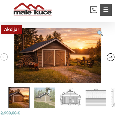
Akcija!
2.990,00
€