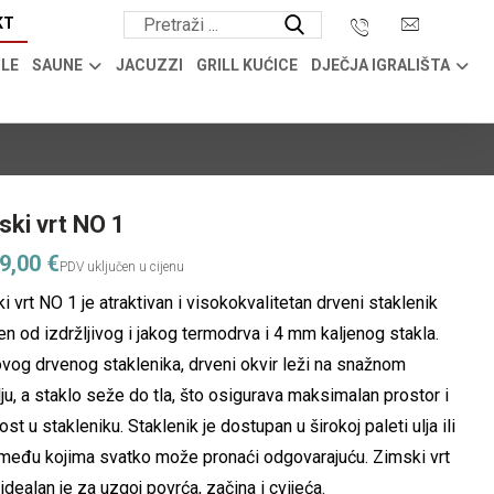
KT
OLE
SAUNE
JACUZZI
GRILL KUĆICE
DJEČJA IGRALIŠTA
ski vrt NO 1
19,00
€
i vrt NO 1 je atraktivan i visokokvalitetan drveni staklenik
en od izdržljivog i jakog termodrva i 4 mm kaljenog stakla.
vog drvenog staklenika, drveni okvir leži na snažnom
ju, a staklo seže do tla, što osigurava maksimalan prostor i
ost u stakleniku. Staklenik je dostupan u širokoj paleti ulja ili
 među kojima svatko može pronaći odgovarajuću. Zimski vrt
idealan je za uzgoj povrća, začina i cvijeća.