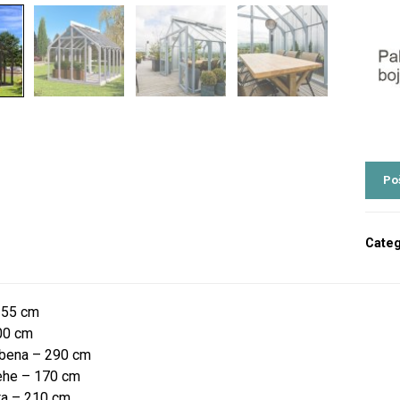
Categ
 355 cm
300 cm
ebena – 290 cm
rehe – 170 cm
ta – 210 cm