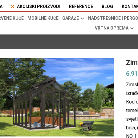
A
AKCIJSKI PROIZVODI
REFERENCE
BLOG
KONTA
RVENE KUĆE
MOBILNE KUĆE
GARAŽE
NADSTREŠNICE I PERG
VRTNA OPREMA
Zim
6.9
Zimsk
izrađ
Kod o
temel
svjetl
boja,
NO 1 