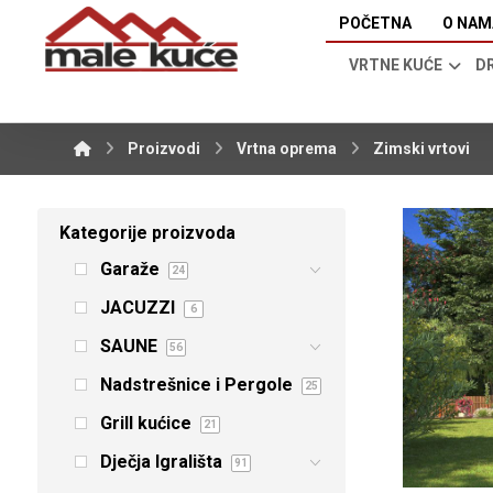
POČETNA
O NAM
VRTNE KUĆE
D
Proizvodi
Vrtna oprema
Zimski vrtovi
Kategorije proizvoda
Garaže
24
JACUZZI
6
SAUNE
56
Nadstrešnice i Pergole
25
Grill kućice
21
Dječja Igrališta
91