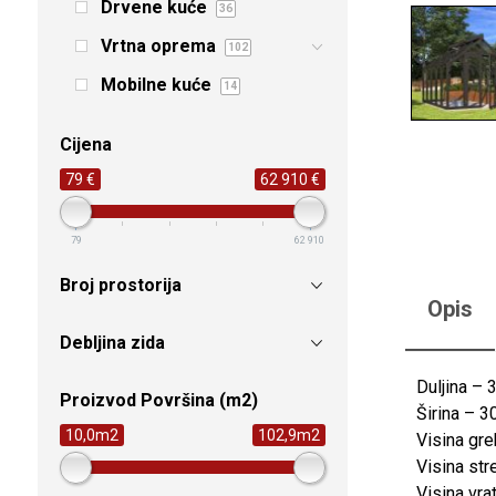
Drvene kuće
36
Vrtna oprema
102
Mobilne kuće
14
Cijena
79 €
62 910 €
79
62 910
Broj prostorija
Opis
Debljina zida
Duljina –
Proizvod Površina (m2)
Širina – 
10,0m2
102,9m2
Visina gr
Visina st
Visina vra