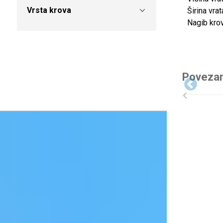
Vrsta krova
Širina vra
Nagib kro
Povezan