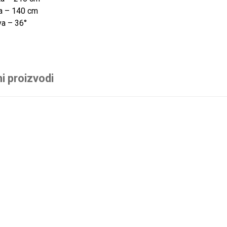
ta – 140 cm
va – 36°
i proizvodi